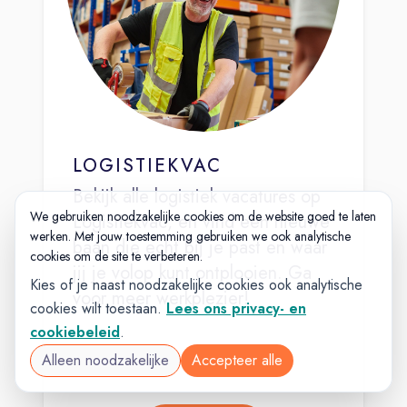
LOGISTIEKVAC
Bekijk alle logistiek vacatures op
We gebruiken noodzakelijke cookies om de website goed te laten
Logistiekvac, en vind een nieuwe
werken. Met jouw toestemming gebruiken we ook analytische
baan die echt bij je past en waar
cookies om de site te verbeteren.
jij je volop kunt ontplooien. Ga
Kies of je naast noodzakelijke cookies ook analytische
voor meer werkplezier!
cookies wilt toestaan.
Lees ons privacy- en
cookiebeleid
.
Alleen noodzakelijke
Accepteer alle