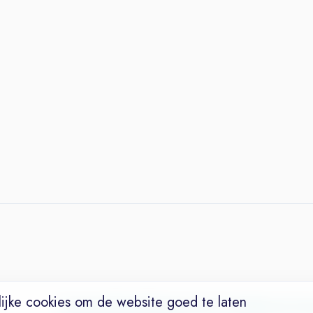
ijke cookies om de website goed te laten
Vacatures
Niches
Werkgevers
Over Ons
Maak een Suc