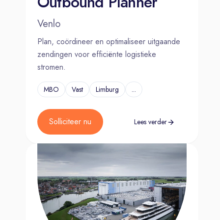
Outbound Planner
Je hoeft nog geen ervaring te
Venlo
hebben binnen de logistiek. Je
motivatie is het belangrijkste.
Plan, coördineer en optimaliseer uitgaande
zendingen voor efficiënte logistieke
stromen.
MBO
Vast
Limburg
...
Solliciteer nu
Lees verder