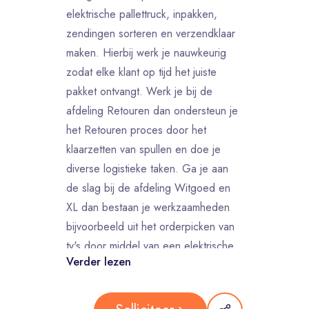
elektrische pallettruck, inpakken,
zendingen sorteren en verzendklaar
maken. Hierbij werk je nauwkeurig
zodat elke klant op tijd het juiste
pakket ontvangt. Werk je bij de
afdeling Retouren dan ondersteun je
het Retouren proces door het
klaarzetten van spullen en doe je
diverse logistieke taken. Ga je aan
de slag bij de afdeling Witgoed en
XL dan bestaan je werkzaamheden
bijvoorbeeld uit het orderpicken van
tv's door middel van een elektrische
Verder lezen
pallettruck.
Samen met je team van logistiek
medewerkers maak je iedere dag