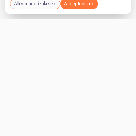
Alleen noodzakelijke
Accepteer alle
RETAILVAC
VACATURELAND
powered by
Inloggen voor Werkgevers
Vacatures
Niches
Werkgevers