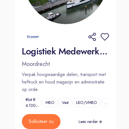
Logistiek Medewerker - Dutch speaking | Moordrecht
Moordrecht
Verpak hoogwaardige delen, transport met
heftruck en houd magazijn en administratie
op orde.
€tot €
MBO
Vast
LBO/VMBO
...
4.100,-
Solliciteer nu
Lees verder