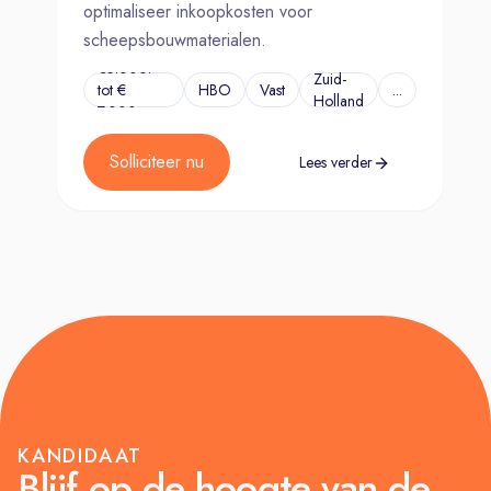
optimaliseer inkoopkosten voor
scheepsbouwmaterialen.
€5.000.-
Zuid-
tot €
HBO
Vast
...
Holland
7.000,-
Solliciteer nu
Lees verder
KANDIDAAT
Blijf op de hoogte van de