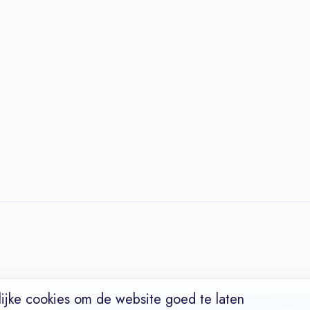
ijke cookies om de website goed te laten
Vacatures
Niches
Werkgevers
Over Ons
Maak een Suc