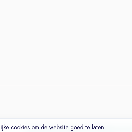
ijke cookies om de website goed te laten
Vacatures
Niches
Werkgevers
Over Ons
Maak een Suc